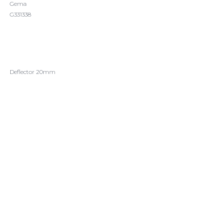
Gema
G331338
ДОБАВИТЬ В ЗАКАЗ
Deflector 20mm