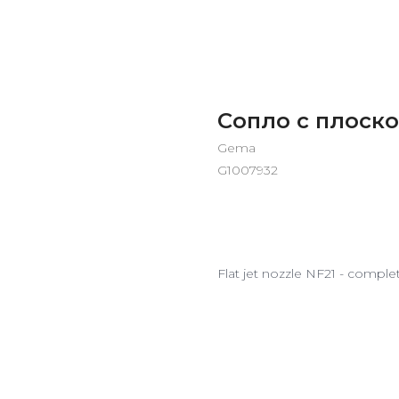
Сопло с плоско
Gema
G1007932
ДОБАВИТЬ В ЗАКАЗ
Flat jet nozzle NF21 - comple