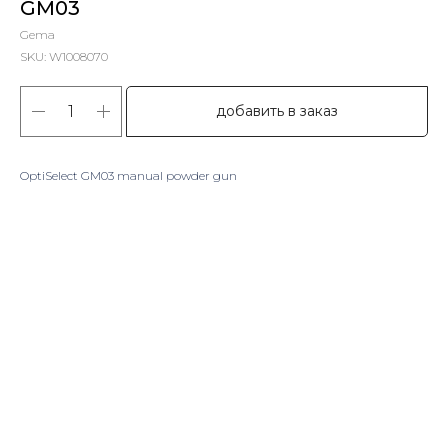
GM03
Gema
SKU:
W1008070
добавить в заказ
OptiSelect GM03 manual powder gun