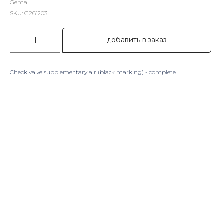
Gema
SKU:
G261203
добавить в заказ
Check valve supplementary air (black marking) - complete