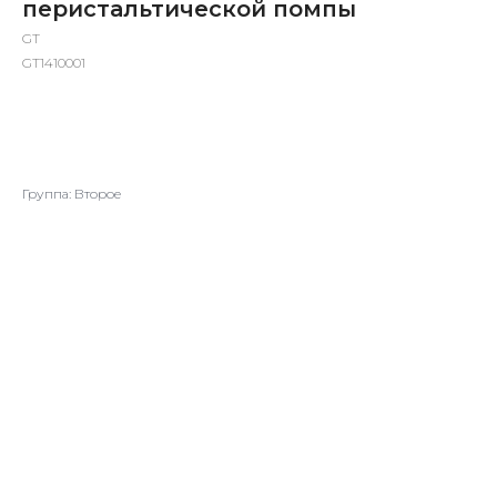
перистальтической помпы
GT
GT1410001
ДОБАВИТЬ В ЗАКАЗ
Группа: Второе