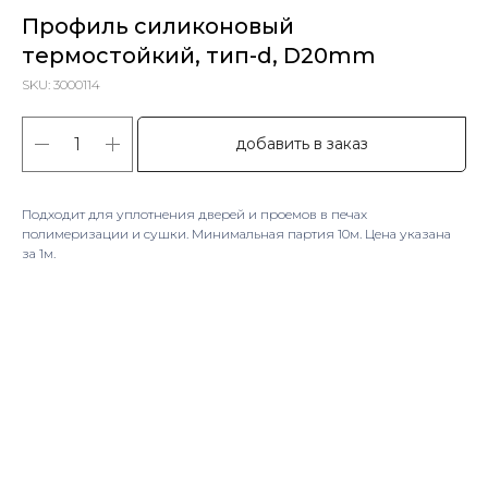
Профиль силиконовый
термостойкий, тип-d, D20mm
SKU:
3000114
добавить в заказ
Подходит для уплотнения дверей и проемов в печах
полимеризации и сушки. Минимальная партия 10м. Цена указана
за 1м.