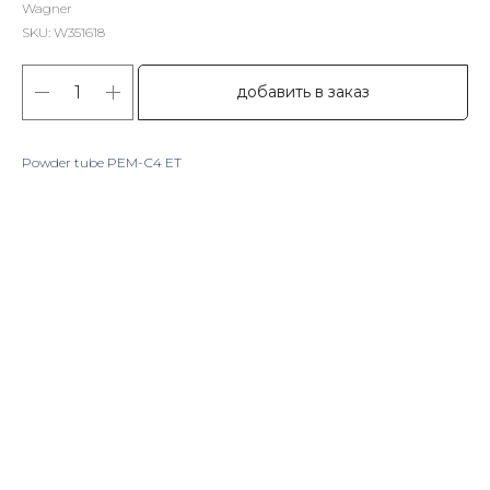
Wagner
SKU:
W351618
добавить в заказ
Powder tube PEM-С4 ET